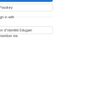
Passkey
ign in with
n d'identité Edugain
member me