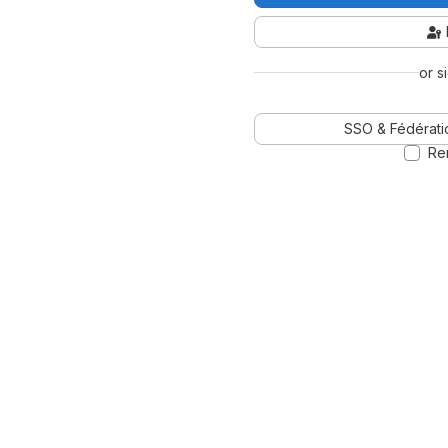
or s
SSO & Fédératio
Re